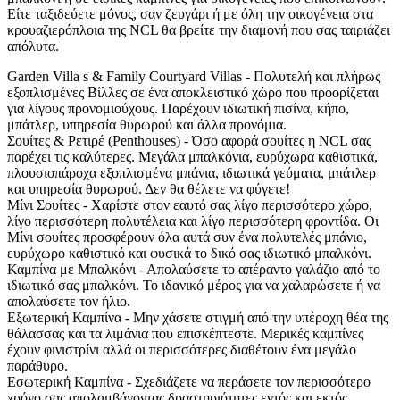
Είτε ταξιδεύετε μόνος, σαν ζευγάρι ή με όλη την οικογένεια στα
κρουαζιερόπλοια της NCL θα βρείτε την διαμονή που σας ταιριάζει
απόλυτα.
Garden Villa s & Family Courtyard Villas - Πολυτελή και πλήρως
εξοπλισμένες Βίλλες σε ένα αποκλειστικό χώρο που προορίζεται
για λίγους προνομιούχους. Παρέχουν ιδιωτική πισίνα, κήπο,
μπάτλερ, υπηρεσία θυρωρού και άλλα προνόμια.
Σουίτες & Ρετιρέ (Penthouses) - Όσο αφορά σουίτες η NCL σας
παρέχει τις καλύτερες. Μεγάλα μπαλκόνια, ευρύχωρα καθιστικά,
πλουσιοπάροχα εξοπλισμένα μπάνια, ιδιωτικά γεύματα, μπάτλερ
και υπηρεσία θυρωρού. Δεν θα θέλετε να φύγετε!
Μίνι Σουίτες - Χαρίστε στον εαυτό σας λίγο περισσότερο χώρο,
λίγο περισσότερη πολυτέλεια και λίγο περισσότερη φροντίδα. Οι
Μίνι σουίτες προσφέρουν όλα αυτά συν ένα πολυτελές μπάνιο,
ευρύχωρο καθιστικό και φυσικά το δικό σας ιδιωτικό μπαλκόνι.
Καμπίνα με Μπαλκόνι - Απολαύσετε το απέραντο γαλάζιο από το
ιδιωτικό σας μπαλκόνι. Το ιδανικό μέρος για να χαλαρώσετε ή να
απολαύσετε τον ήλιο.
Εξωτερική Καμπίνα - Μην χάσετε στιγμή από την υπέροχη θέα της
θάλασσας και τα λιμάνια που επισκέπτεστε. Μερικές καμπίνες
έχουν φινιστρίνι αλλά οι περισσότερες διαθέτουν ένα μεγάλο
παράθυρο.
Εσωτερική Καμπίνα - Σχεδιάζετε να περάσετε τον περισσότερο
χρόνο σας απολαμβάνοντας δραστηριότητες εντός και εκτός