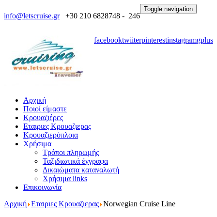
Toggle navigation
info@letscruise.gr
+30 210 6828748 - 246
facebook
twiiter
pinterest
instagram
gplus
Αρχική
Ποιοί είμαστε
Κρουαζιέρες
Εταιριες Κρουαζιερας
Κρουαζιερόπλοια
Χρήσιμα
Τρόποι πληρωμής
Ταξιδιωτικά έγγραφα
Δικαιώματα καταναλωτή
Χρήσιμα links
Επικοινωνία
Αρχική
Εταιριες Κρουαζιερας
Norwegian Cruise Line