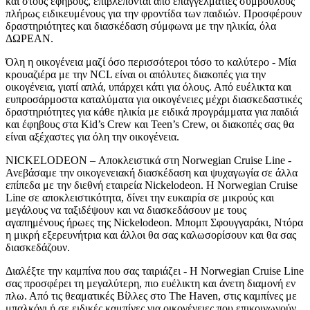
και στους έφηβους, επιβλέπονται από επαγγελματίες σύμβουλους
πλήρως ειδικευμένους για την φροντίδα των παιδιών. Προσφέρουν
δραστηριότητες και διασκέδαση σύμφωνα με την ηλικία, όλα
ΔΩΡΕΑΝ.
Όλη η οικογένεια μαζί όσο περισσότεροι τόσο το καλύτερο - Μία
κρουαζιέρα με την NCL είναι οι απόλυτες διακοπές για την
οικογένεια, γιατί απλά, υπάρχει κάτι για όλους. Από ευέλικτα και
ευπροσάρμοστα καταλύματα για οικογένειες μέχρι διασκεδαστικές
δραστηριότητες για κάθε ηλικία με ειδικά προγράμματα για παιδιά
και έφηβους στα Kid’s Crew και Teen’s Crew, οι διακοπές σας θα
είναι αξέχαστες για όλη την οικογένεια.
NICKELODEON – Αποκλειστικά στη Norwegian Cruise Line -
Ανεβάσαμε την οικογενειακή διασκέδαση και ψυχαγωγία σε άλλα
επίπεδα με την διεθνή εταιρεία Nickelodeon. H Norwegian Cruise
Line σε αποκλειστικότητα, δίνει την ευκαιρία σε μικρούς και
μεγάλους να ταξιδέψουν και να διασκεδάσουν με τους
αγαπημένους ήρωες της Nickelodeon. Μπομπ Σφουγγαράκι, Ντόρα
η μικρή εξερευνήτρια και άλλοι θα σας καλωσορίσουν και θα σας
διασκεδάζουν.
Διαλέξτε την καμπίνα που σας ταιριάζει - Η Norwegian Cruise Line
σας προσφέρει τη μεγαλύτερη, πιο ευέλικτη και άνετη διαμονή εν
πλω. Από τις θεαματικές Βίλλες στο The Haven, στις καμπίνες με
μπαλκόνι ή σε ειδικές καμπίνες για οικογένειες που επικοινωνούν.