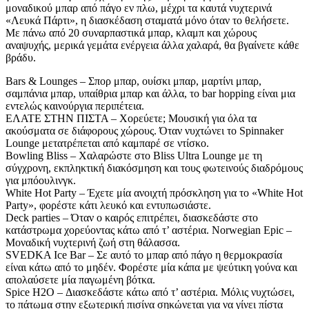
μοναδικού μπαρ από πάγο εν πλω, μέχρι τα καυτά νυχτερινά
«Λευκά Πάρτι», η διασκέδαση σταματά μόνο όταν το θελήσετε.
Με πάνω από 20 συναρπαστικά μπαρ, κλαμπ και χώρους
αναψυχής, μερικά γεμάτα ενέργεια άλλα χαλαρά, θα βγαίνετε κάθε
βράδυ.
Bars & Lounges – Σπορ μπαρ, ουίσκι μπαρ, μαρτίνι μπαρ,
σαμπάνια μπαρ, υπαίθρια μπαρ και άλλα, το bar hopping είναι μια
εντελώς καινούργια περιπέτεια.
ΕΛΑΤΕ ΣΤΗΝ ΠΙΣΤΑ – Χορεύετε; Μουσική για όλα τα
ακούσματα σε διάφορους χώρους. Όταν νυχτώνει το Spinnaker
Lounge μετατρέπεται από καμπαρέ σε ντίσκο.
Bowling Bliss – Χαλαρώστε στο Bliss Ultra Lounge με τη
σύγχρονη, εκπληκτική διακόσμηση και τους φωτεινούς διαδρόμους
για μπόουλινγκ.
White Hot Party – Έχετε μία ανοιχτή πρόσκληση για το «White Hot
Party», φορέστε κάτι λευκό και εντυπωσιάστε.
Deck parties – Όταν ο καιρός επιτρέπει, διασκεδάστε στο
κατάστρωμα χορεύοντας κάτω από τ’ αστέρια. Norwegian Epic –
Μοναδική νυχτερινή ζωή στη θάλασσα.
SVEDKA Ice Bar – Σε αυτό το μπαρ από πάγο η θερμοκρασία
είναι κάτω από το μηδέν. Φορέστε μία κάπα με ψεύτικη γούνα και
απολαύσετε μία παγωμένη βότκα.
Spice H2O – Διασκεδάστε κάτω από τ’ αστέρια. Μόλις νυχτώσει,
το πάτωμα στην εξωτερική πισίνα σηκώνεται για να γίνει πίστα