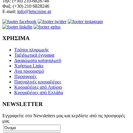
Τηλ: (+30) 210-6828748
Φαξ: (+30) 210 6828246
E-mail:
info@letscruise.gr
ΧΡΗΣΙΜΑ
Τρόποι πληρωμής
Ταξιδιωτικά έγγραφα
Δικαιώματα καταναλωτή
Χρήσιμα Links
Ανα προορισμό
Προσφορές
Πασχαλινές κρουαζιέρες
Κρουαζιέρες από Λαύριο
Κρουαζιέρες από Ελλάδα
NEWSLETTER
Εγγραφείτε στο Newsletters μας και κερδίστε από τις προσφορές
μας