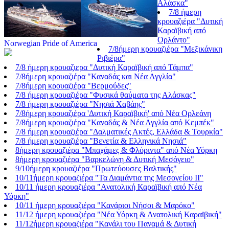
Αλάσκα"
7/8 ήμερη
κρουαζιέρα "Δυτική
Καραϊβική από
Ορλάντο"
Norwegian Pride of America
7/8ήμερη κρουαζιέρα "Μεξικάνικη
Ριβιέρα"
7/8 ήμερη κρουαζιερα "Δυτική Καραϊβική από Τάμπα"
7/8ήμερη κρουαζιέρα "Καναδάς και Νέα Αγγλία"
7/8ήμερη κρουαζιέρα "Βερμούδες"
7/8 ήμερη κρουαζιέρα "Φυσικά θαύματα της Αλάσκας"
7/8 ήμερη κρουαζιέρα "Νησιά Χαβάης"
7/8ήμερη κρουαζιέρα 'Δυτική Καραϊβική' από Νέα Ορλεάνη
7/8ήμερη κρουαζιέρα "Καναδάς & Νέα Αγγλία από Κεμπέκ"
7/8 ήμερη κρουαζιέρα "Δαλματικές Ακτές, Ελλάδα & Τουρκία"
7/8 ήμερη κρουαζιέρα "Βενετία & Ελληνικά Νησιά"
8ήμερη κρουαζιέρα "Μπαχάμες & Φλόριντα" από Νέα Υόρκη
8ήμερη κρουαζιέρα "Βαρκελώνη & Δυτική Μεσόγειο"
9/10ήμερη κρουαζιέρα "Πρωτεύουσες Βαλτικής"
10/11ήμερη κρουαζιέρα "Τα Διαμάντια της Μεσογείου ΙΙ"
10/11 ήμερη κρουαζιέρα "Ανατολική Καραϊβική από Νέα
Υόρκη"
10/11 ήμερη κρουαζιέρα "Κανάριοι Νήσοι & Μαρόκο"
11/12 ήμερη κρουαζιέρα "Νέα Υόρκη & Ανατολική Καραϊβική"
11/12ήμερη κρουαζιέρα "Κανάλι του Παναμά & Δυτική