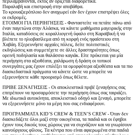
περιλαμβάνονται, εκτός αν ορίζεται διαφορετικά.
Παραλαβή και επιστροφή στην αποβάθρα.
Το κρουαζιερόπλοιο δεν αναχωρεί εάν δεν έχουν επιστρέψει όλες
οι εκδρομές.
ETOIMOI ΓΙΑ ΠΕΡΙΗΓΗΣΕΙΣ - Φανταστείτε να πετάτε πάνω από
έναν παγετώνα στην Αλάσκα, να κάνετε μαθήματα μαγειρικής στην
Ιταλία, καταδύσεις σε κοραλλιογενή ύφαλο στη Καραϊβική ή να
βλέπετε το ηλιοβασίλεμα από τη κορφή ενός ηφαίστειου στη
Χαβάη. Εξερευνήστε αρχαίες πόλεις, δείτε πολιτιστικές
εκδηλώσεις και συμμετέχετε σε άλλες δραστηριότητες όπως
ορεινή ποδηλασία και θαλάσσιο καγιάκ. Είτε πρόκειται για μία
περιήγηση στα αξιοθέατα, χαλάρωση ή δράση οι τοπικοί
συνεργάτες μας έχουν επιλέξει τα ομορφότερα αξιοθέατα και τα πιο
διασκεδαστικά πράγματα να κάνετε ώστε να μπορείτε να
εξερευνήσετε κάθε προορισμό όπως θέλετε.
ΠΡΙΒΕ ΞΕΝΑΓΗΣΕΙΣ - Οι αποκλειστικά πριβέ ξεναγήσεις σας
επιτρέπουν να προσαρμόσετε την περιήγηση όπως σας ταιριάζει.
Με ιδιωτικά αυτοκίνητα, αποκλειστικό οδηγό και ξεναγό, μπορείτε
να εξερευνήσετε μόνο τα μέρη που σας ενδιαφέρουν.
ΠΡΟΓΡΑΜΜΑΤΑ KID’S CREW & TEEN’S CREW - Όταν δεν
διασκεδάζετε όλοι μαζί στην οικογένεια, τα παιδιά και οι έφηβοι
έχουν τους δικούς τους χώρους για να συχνάζουν και να γνωρίσουν
καινούργιους φίλους. Τα κέντρα που είναι αφιερωμένα στα παιδιά