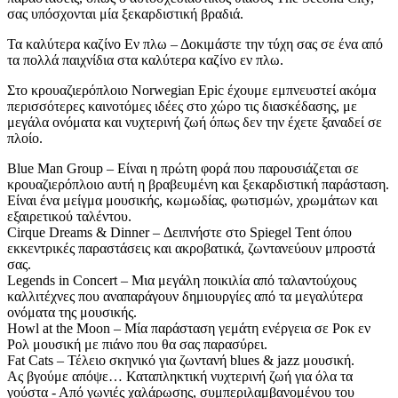
σας υπόσχονται μία ξεκαρδιστική βραδιά.
Τα καλύτερα καζίνο Εν πλω – Δοκιμάστε την τύχη σας σε ένα από
τα πολλά παιχνίδια στα καλύτερα καζίνο εν πλω.
Στο κρουαζιερόπλοιο Norwegian Epic έχουμε εμπνευστεί ακόμα
περισσότερες καινοτόμες ιδέες στο χώρο τις διασκέδασης, με
μεγάλα ονόματα και νυχτερινή ζωή όπως δεν την έχετε ξαναδεί σε
πλοίο.
Blue Man Group – Είναι η πρώτη φορά που παρουσιάζεται σε
κρουαζιερόπλοιο αυτή η βραβευμένη και ξεκαρδιστική παράσταση.
Είναι ένα μείγμα μουσικής, κωμωδίας, φωτισμών, χρωμάτων και
εξαιρετικού ταλέντου.
Cirque Dreams & Dinner – Δειπνήστε στο Spiegel Tent όπου
εκκεντρικές παραστάσεις και ακροβατικά, ζωντανεύουν μπροστά
σας.
Legends in Concert – Μια μεγάλη ποικιλία από ταλαντούχους
καλλιτέχνες που αναπαράγουν δημιουργίες από τα μεγαλύτερα
ονόματα της μουσικής.
Howl at the Moon – Μία παράσταση γεμάτη ενέργεια σε Ροκ εν
Ρολ μουσική με πιάνο που θα σας παρασύρει.
Fat Cats – Τέλειο σκηνικό για ζωντανή blues & jazz μουσική.
Aς βγούμε απόψε… Καταπληκτική νυχτερινή ζωή για όλα τα
γούστα - Από γωνιές χαλάρωσης, συμπεριλαμβανομένου του