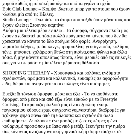
χορού καθώς η μουσική ακούγεται από τα γιγάντια ηχεία.
Epic Club Lounge – Κομψό ιδιωτικό μπαρ για τα άτομα που έχουν
κλείσει μία από τις Βίλλες.
Studio Lounge – Γνωρίστε τα άτομα που ταξιδεύουν μόνα τους και
έχουν κλείσει Στούντιο καμπίνα.
Ακόμα μια τέλεια μέρα εν πλω - Τα όμορφα, σύγχρονα πλοία μας
έχουν σχεδιαστεί με τόσα πολλά πράγματα να κάνετε που δεν θα
χρειαστεί να κάνετε το ίδιο πράγμα δύο φορές. Αναρρίχηση,
νεροτσουλήθρες, μπόουλινγκ, τραμπολίνο, γευσιγνωσία, κολύμπι,
τένις, μπάσκετ, χαλάρωση δίπλα στη πισίνα,σπα, ψώνια και άλλα
τόσα, ή μην κάνετε απολύτως τίποτα, είναι μερικές από τις επιλογές
σας για να περάσετε μία τέλεια μέρα στη θάλασσα.
SHOPPING THERAPY - Χρυσαφικά και ρολόγια, ενδύματα
σχεδιαστών, αρώματα και καλλυντικά, ευκαιρίες σε αφορολόγητα
είδη, δώρα και αναμνηστικά οι επιλογές είναι αμέτρητες.
Ευεξία & τόνωση όμορφοι μέσα και έξω - Το να αισθάνεστε
όμορφοι από μέσα και από έξω είναι εύκολο με το Freestyle
Cruising. Τα κρουαζιερόπλοιά μας είναι εξοπλισμένα με
παγκοσμίου κύρους spas, σύγχρονα γυμναστήρια, διαδρομές για
τζόκινγκ ψηλά πάνω από τη θάλασσα και σχεδόν ότι άλλο
επιθυμήσετε. Απολαύστε ένα μασάζ με ζεστές πέτρες ή ένα
καθαρισμό προσώπου με Ιαπωνικό μετάξι, ξεκινήστε την ημέρα
σας κάνοντας αναζωογονητική γυμναστική ή συμμετάσχετε σε