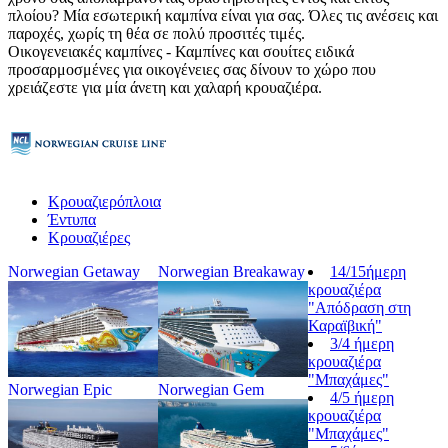
πλοίου? Μία εσωτερική καμπίνα είναι για σας. Όλες τις ανέσεις και
παροχές, χωρίς τη θέα σε πολύ προσιτές τιμές.
Οικογενειακές καμπίνες - Καμπίνες και σουίτες ειδικά
προσαρμοσμένες για οικογένειες σας δίνουν το χώρο που
χρειάζεστε για μία άνετη και χαλαρή κρουαζιέρα.
Κρουαζιερόπλοια
Έντυπα
Κρουαζιέρες
Norwegian Getaway
Norwegian Breakaway
14/15ήμερη
κρουαζιέρα
"Απόδραση στη
Καραϊβική"
3/4 ήμερη
κρουαζιέρα
"Μπαχάμες"
Norwegian Epic
Norwegian Gem
4/5 ήμερη
κρουαζιέρα
"Μπαχάμες"