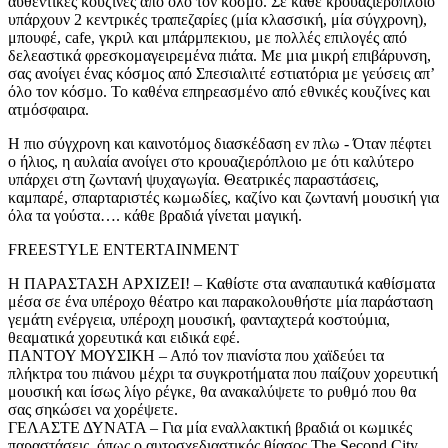
αυθεντικές κουζίνες από όλο τον κόσμο. Σε κάθε κρουαζιερόπλοιο
υπάρχουν 2 κεντρικές τραπεζαρίες (μία κλασσική, μία σύγχρονη),
μπουφέ, cafe, γκριλ και μπάρμπεκιου, με πολλές επιλογές από
δελεαστικά φρεσκομαγειρεμένα πιάτα. Με μια μικρή επιβάρυνση,
σας ανοίγει ένας κόσμος από Σπεσιαλιτέ εστιατόρια με γεύσεις απ’
όλο τον κόσμο. Το καθένα επηρεασμένο από εθνικές κουζίνες και
ατμόσφαιρα.
Η πιο σύγχρονη και καινοτόμος διασκέδαση εν πλω - Όταν πέφτει
ο ήλιος, η αυλαία ανοίγει στο κρουαζιερόπλοιο με ότι καλύτερο
υπάρχει στη ζωντανή ψυχαγωγία. Θεατρικές παραστάσεις,
καμπαρέ, σπαρταριστές κωμωδίες, καζίνο και ζωντανή μουσική για
όλα τα γούστα…. κάθε βραδιά γίνεται μαγική.
FREESTYLE ENTERTAINMENT
Η ΠΑΡΑΣΤΑΣΗ ΑΡΧΙΖΕΙ! – Καθίστε στα αναπαυτικά καθίσματα
μέσα σε ένα υπέροχο θέατρο και παρακολουθήστε μία παράσταση
γεμάτη ενέργεια, υπέροχη μουσική, φανταχτερά κοστούμια,
θεαματικά χορευτικά και ειδικά εφέ.
ΠΑΝΤΟΥ ΜΟΥΣΙΚΗ – Από τον πιανίστα που χαϊδεύει τα
πλήκτρα του πιάνου μέχρι τα συγκροτήματα που παίζουν χορευτική
μουσική και ίσως λίγο ρέγκε, θα ανακαλύψετε το ρυθμό που θα
σας σηκώσει να χορέψετε.
ΓΕΛΑΣΤΕ ΔΥΝΑΤΑ – Για μία εναλλακτική βραδιά οι κωμικές
παραστάσεις, όπως ο αυτοσχεδιαστικός θίασος The Second City,