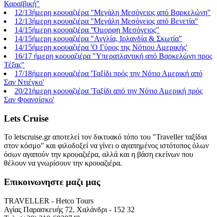
Καραϊβική"
12/13ήμερη κρουαζιέρα "Μεγάλη Μεσόγειος από Βαρκελώνη"
12/13ήμερη κρουαζιέρα "Μεγάλη Μεσόγειος από Βενετία"
14/15ήμερη κρουαζιέρα "Όμορφη Μεσόγειος"
14/15ήμερη κρουαζιέρα "Αγγλία, Ιρλανδία & Σκωτία"
14/15ήμερη κρουαζιέρα 'Ο Γύρος της Νότιου Αμερικής'
16/17 ήμερη κρουαζιέρα "Υπερατλαντική από Βαρκελώνη προς
Τέξας"
17/18ήμερη κρουαζιέρα 'Ταξίδι πρός την Νότιο Αμερική από
Σαν Ντιέγκο'
20/21ήμερη κρουαζιέρα 'Ταξίδι από την Νότιο Αμερική πρός
Σαν Φρανσίσκο'
Lets Cruise
Το letscruise.gr αποτελεί τον δικτυακό τόπο του "Traveller ταξίδια
στον κόσμο" και φιλοδοξεί να γίνει ο αγαπημένος ιστότοπος όλων
όσων αγαπούν την κρουαζιέρα, αλλά και η βάση εκείνων που
θέλουν να γνωρίσουν την κρουαζιέρα.
Επικοινωνηστε μαζι μας
TRAVELLER - Hetco Tours
Αγίας Παρασκευής 72, Χαλάνδρι - 152 32