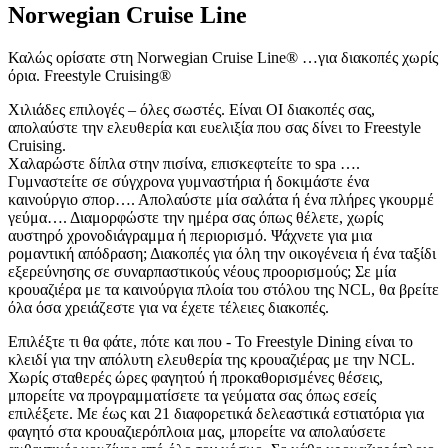
Norwegian Cruise Line
Καλώς ορίσατε στη Norwegian Cruise Line® …για διακοπές χωρίς
όρια. Freestyle Cruising®
Χιλιάδες επιλογές – όλες σωστές. Είναι ΟΙ διακοπές σας,
απολαύστε την ελευθερία και ευελιξία που σας δίνει το Freestyle
Cruising.
Χαλαρώστε δίπλα στην πισίνα, επισκεφτείτε το spa ….
Γυμναστείτε σε σύγχρονα γυμναστήρια ή δοκιμάστε ένα
καινούργιο σπορ…. Απολαύστε μία σαλάτα ή ένα πλήρες γκουρμέ
γεύμα…. Διαμορφώστε την ημέρα σας όπως θέλετε, χωρίς
αυστηρό χρονοδιάγραμμα ή περιορισμό. Ψάχνετε για μια
ρομαντική απόδραση; Διακοπές για όλη την οικογένεια ή ένα ταξίδι
εξερεύνησης σε συναρπαστικούς νέους προορισμούς; Σε μία
κρουαζιέρα με τα καινούργια πλοία του στόλου της NCL, θα βρείτε
όλα όσα χρειάζεστε για να έχετε τέλειες διακοπές.
Επιλέξτε τι θα φάτε, πότε και που - Το Freestyle Dining είναι το
κλειδί για την απόλυτη ελευθερία της κρουαζιέρας με την NCL.
Χωρίς σταθερές ώρες φαγητού ή προκαθορισμένες θέσεις,
μπορείτε να προγραμματίσετε τα γεύματα σας όπως εσείς
επιλέξετε. Με έως και 21 διαφορετικά δελεαστικά εστιατόρια για
φαγητό στα κρουαζιερόπλοια μας, μπορείτε να απολαύσετε