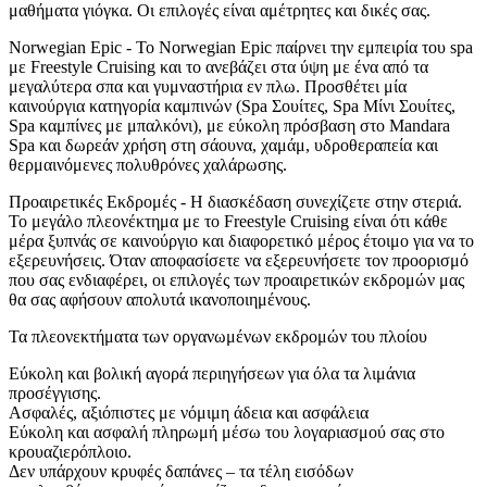
μαθήματα γιόγκα. Οι επιλογές είναι αμέτρητες και δικές σας.
Norwegian Epic - Το Norwegian Epic παίρνει την εμπειρία του spa
με Freestyle Cruising και το ανεβάζει στα ύψη με ένα από τα
μεγαλύτερα σπα και γυμναστήρια εν πλω. Προσθέτει μία
καινούργια κατηγορία καμπινών (Spa Σουίτες, Spa Μίνι Σουίτες,
Spa καμπίνες με μπαλκόνι), με εύκολη πρόσβαση στο Mandara
Spa και δωρεάν χρήση στη σάουνα, χαμάμ, υδροθεραπεία και
θερμαινόμενες πολυθρόνες χαλάρωσης.
Προαιρετικές Εκδρομές - Η διασκέδαση συνεχίζετε στην στεριά.
Το μεγάλο πλεονέκτημα με το Freestyle Cruising είναι ότι κάθε
μέρα ξυπνάς σε καινούργιο και διαφορετικό μέρος έτοιμο για να το
εξερευνήσεις. Όταν αποφασίσετε να εξερευνήσετε τον προορισμό
που σας ενδιαφέρει, οι επιλογές των προαιρετικών εκδρομών μας
θα σας αφήσουν απολυτά ικανοποιημένους.
Τα πλεονεκτήματα των οργανωμένων εκδρομών του πλοίου
Εύκολη και βολική αγορά περιηγήσεων για όλα τα λιμάνια
προσέγγισης.
Ασφαλές, αξιόπιστες με νόμιμη άδεια και ασφάλεια
Εύκολη και ασφαλή πληρωμή μέσω του λογαριασμού σας στο
κρουαζιερόπλοιο.
Δεν υπάρχουν κρυφές δαπάνες – τα τέλη εισόδων