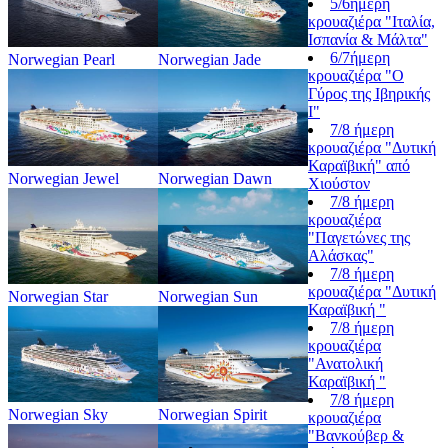
5/6ήμερη
κρουαζιέρα "Ιταλία,
Ισπανία & Μάλτα"
6/7ήμερη
Norwegian Pearl
Norwegian Jade
κρουαζιέρα "Ο
Γύρος της Ιβηρικής
Ι"
7/8 ήμερη
κρουαζιέρα "Δυτική
Καραϊβική" από
Norwegian Jewel
Norwegian Dawn
Χιούστον
7/8 ήμερη
κρουαζιέρα
"Παγετώνες της
Αλάσκας"
7/8 ήμερη
κρουαζιέρα "Δυτική
Norwegian Star
Norwegian Sun
Καραϊβική "
7/8 ήμερη
κρουαζιέρα
"Ανατολική
Καραϊβική "
7/8 ήμερη
Norwegian Sky
Norwegian Spirit
κρουαζιέρα
"Βανκούβερ &