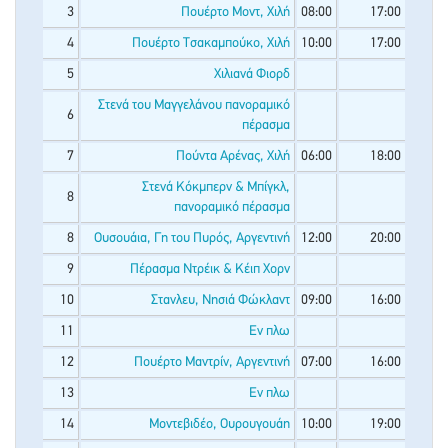
3
Πουέρτο Μοντ, Χιλή
08:00
17:00
4
Πουέρτο Τσακαμπούκο, Χιλή
10:00
17:00
5
Χιλιανά Φιορδ
Στενά του Μαγγελάνου πανοραμικό
6
πέρασμα
7
Πούντα Αρένας, Χιλή
06:00
18:00
Στενά Κόκμπερν & Μπίγκλ,
8
πανοραμικό πέρασμα
8
Ουσουάια, Γη του Πυρός, Αργεντινή
12:00
20:00
9
Πέρασμα Ντρέικ & Κέιπ Χορν
10
Στανλευ, Νησιά Φώκλαντ
09:00
16:00
11
Εν πλω
12
Πουέρτο Μαντρίν, Αργεντινή
07:00
16:00
13
Εν πλω
14
Μοντεβιδέο, Ουρουγουάη
10:00
19:00