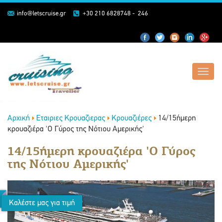
info@letscruise.gr
+30 210 6828748 - 246
Toggl
navig
Αρχική
Εταιριες Κρουαζιερας
Κρουαζιέρες
14/15ήμερη
κρουαζιέρα 'Ο Γύρος της Νότιου Αμερικής'
14/15ήμερη κρουαζιέρα 'Ο Γύρος
της Νότιου Αμερικής'
Καλέστε μας για τιμή