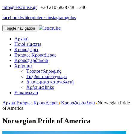
info@letscruise.gr
+30 210 6828748 - 246
facebook
twiiter
pinterest
instagram
gplus
Toggle navigation
Αρχική
Ποιοί είμαστε
Κρουαζιέρες
Εταιριες Κρουαζιερας
Κρουαζιερόπλοια
Χρήσιμα
Τρόποι πληρωμής
Ταξιδιωτικά έγγραφα
Δικαιώματα καταναλωτή
Χρήσιμα links
Επικοινωνία
Αρχική
Εταιριες Κρουαζιερας
Κρουαζιερόπλοια
Norwegian Pride
of America
Norwegian Pride of America