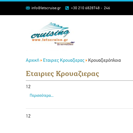
info@letscruise.gr
+30 210 6828748 - 246
Αρχική
Εταιριες Κρουαζιερας
Κρουαζιερόπλοια
Εταιριες Κρουαζιερας
12
Περισσότερα...
12