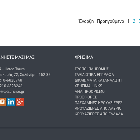
Έναρξη
Προηγούμενο
1
2
ΩΝΗΣΤΕ ΜΑΖΙ ΜΑΣ
ΧΡΗΣΙΜΑ
- Hetco Tours
ΤΡΌΠΟΙ ΠΛΗΡΩΜΉΣ
σκευής 72, Χαλάνδρι - 152 32
ΤΑΞΙΔΙΩΤΙΚΆ ΈΓΓΡΑΦΑ
 210-6828748
ΔΙΚΑΙΏΜΑΤΑ ΚΑΤΑΝΑΛΩΤΉ
 210 6828246
ΧΡΉΣΙΜΑ LINKS
o@letscruise.gr
ΑΝΑ ΠΡΟΟΡΙΣΜΌ
ΠΡΟΣΦΟΡΈΣ
ΠΑΣΧΑΛΙΝΈΣ ΚΡΟΥΑΖΙΈΡΕΣ
ΚΡΟΥΑΖΙΈΡΕΣ ΑΠΌ ΛΑΎΡΙΟ
ΚΡΟΥΑΖΙΈΡΕΣ ΑΠΌ ΕΛΛΆΔΑ