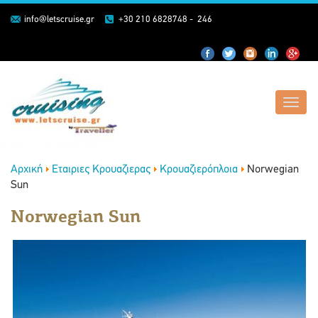
info@letscruise.gr
+30 210 6828748 - 246
Toggl
navig
Αρχική
Εταιριες Κρουαζιερας
Κρουαζιερόπλοια
Norwegian
Sun
Norwegian Sun