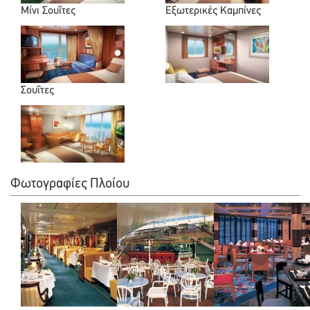
Μίνι Σουΐτες
Εξωτερικές Καμπίνες
Σουΐτες
Φωτογραφίες Πλοίου