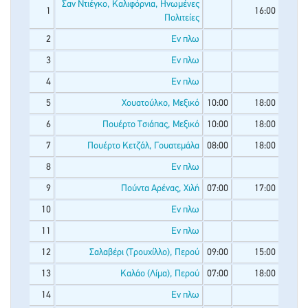
Σαν Ντιέγκο, Καλιφόρνια, Ηνωμένες
1
16:00
Πολιτείες
2
Εν πλω
3
Εν πλω
4
Εν πλω
5
Χουατούλκο, Μεξικό
10:00
18:00
6
Πουέρτο Τσιάπας, Μεξικό
10:00
18:00
7
Πουέρτο Κετζάλ, Γουατεμάλα
08:00
18:00
8
Εν πλω
9
Πούντα Αρένας, Χιλή
07:00
17:00
10
Εν πλω
11
Εν πλω
12
Σαλαβέρι (Τρουχίλλο), Περού
09:00
15:00
13
Καλάο (Λίμα), Περού
07:00
18:00
14
Εν πλω