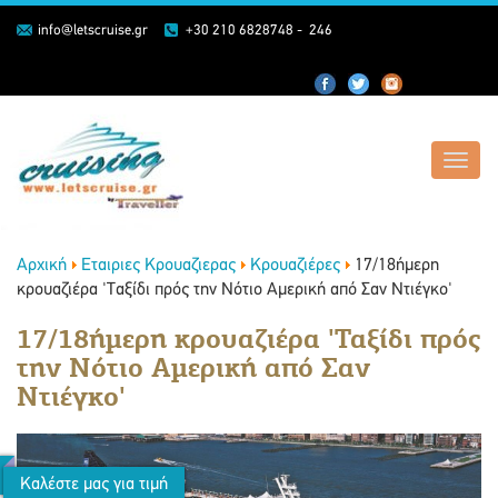
info@letscruise.gr
+30 210 6828748 - 246
Toggl
navig
Αρχική
Εταιριες Κρουαζιερας
Κρουαζιέρες
17/18ήμερη
κρουαζιέρα 'Ταξίδι πρός την Νότιο Αμερική από Σαν Ντιέγκο'
17/18ήμερη κρουαζιέρα 'Ταξίδι πρός
την Νότιο Αμερική από Σαν
Ντιέγκο'
Καλέστε μας για τιμή