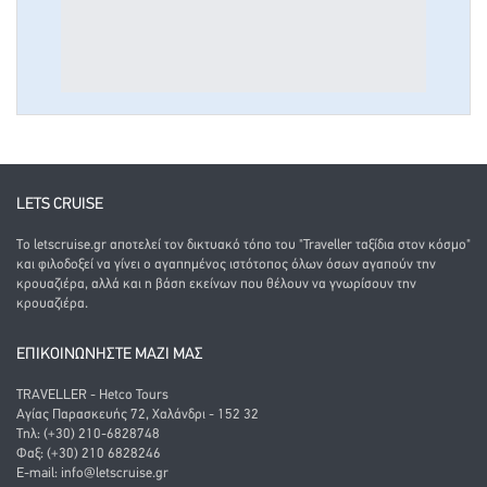
LETS CRUISE
Το letscruise.gr αποτελεί τον δικτυακό τόπο του "Traveller ταξίδια στον κόσμο"
και φιλοδοξεί να γίνει ο αγαπημένος ιστότοπος όλων όσων αγαπούν την
κρουαζιέρα, αλλά και η βάση εκείνων που θέλουν να γνωρίσουν την
κρουαζιέρα.
ΕΠΙΚΟΙΝΩΝΗΣΤΕ ΜΑΖΙ ΜΑΣ
TRAVELLER - Hetco Tours
Αγίας Παρασκευής 72, Χαλάνδρι - 152 32
Τηλ: (+30) 210-6828748
Φαξ: (+30) 210 6828246
E-mail:
info@letscruise.gr