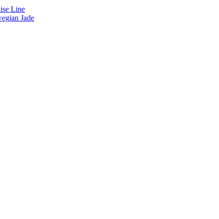
ise Line
egian Jade