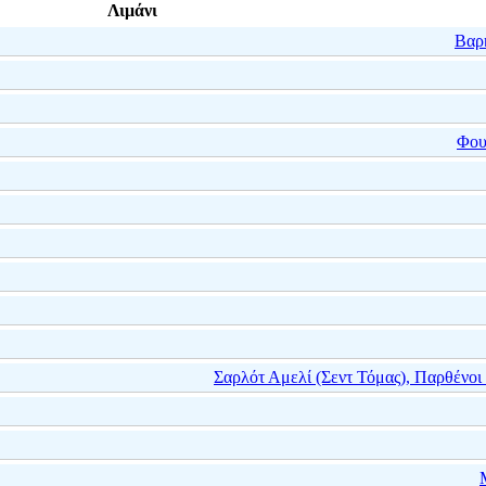
Λιμάνι
Βαρ
Φου
Σαρλότ Αμελί (Σεντ Τόμας), Παρθένοι