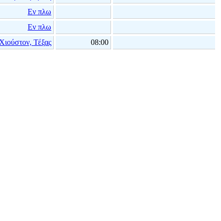
Εν πλω
Εν πλω
Χιούστον, Τέξας
08:00