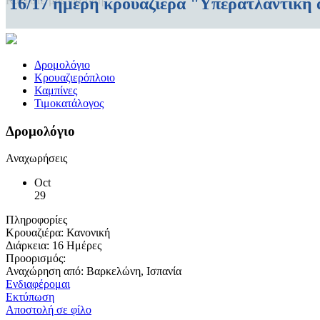
16/17 ήμερη κρουαζιέρα "Υπερατλαντική
Καλέστε μας για τιμή
Δρομολόγιο
Κρουαζιερόπλοιο
Καμπίνες
Τιμοκατάλογος
Δρομολόγιο
Αναχωρήσεις
Oct
29
Πληροφορίες
Κρουαζιέρα:
Κανονική
Διάρκεια:
16 Ημέρες
Προορισμός:
Αναχώρηση από:
Βαρκελώνη, Ισπανία
Ενδιαφέρομαι
Εκτύπωση
Αποστολή σε φίλο