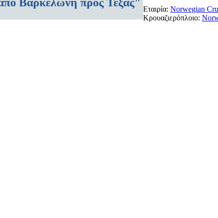
 από Βαρκελώνη προς Τέξας"
Εταιρία:
Norwegian Cru
Κρουαζιερόπλοιο:
Norw