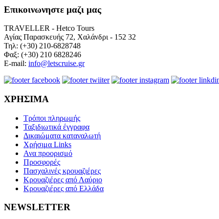
Επικοινωνηστε μαζι μας
TRAVELLER - Hetco Tours
Αγίας Παρασκευής 72, Χαλάνδρι - 152 32
Τηλ: (+30) 210-6828748
Φαξ: (+30) 210 6828246
E-mail:
info@letscruise.gr
ΧΡΗΣΙΜΑ
Τρόποι πληρωμής
Ταξιδιωτικά έγγραφα
Δικαιώματα καταναλωτή
Χρήσιμα Links
Ανα προορισμό
Προσφορές
Πασχαλινές κρουαζιέρες
Κρουαζιέρες από Λαύριο
Κρουαζιέρες από Ελλάδα
NEWSLETTER