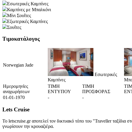
Εσωτερικές Καμπίνες
Καμπίνες με Μπαλκόνι
Μίνι Σουΐτες
Εξωτερικές Καμπίνες
Σουΐτες
Τιμοκατάλογος
Norwegian Jade
Εσωτερικές
Καμπίνες
Μπα
Ημερομηνίες
ΤΙΜΗ
ΤΙΜΗ
ΤΙ
αναχωρήσεων
ΕΝΤΥΠΟΥ
ΠΡΟΣΦΟΡΑΣ
ΕΝ
01-01-1970
-
-
Lets Cruise
Το letscruise.gr αποτελεί τον δικτυακό τόπο του "Traveller ταξίδι
γνωρίσουν την κρουαζιέρα.