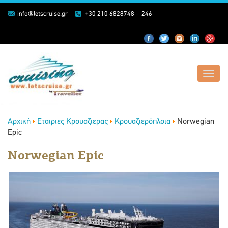
info@letscruise.gr
+30 210 6828748 - 246
Toggl
navig
Αρχική
Εταιριες Κρουαζιερας
Κρουαζιερόπλοια
Norwegian
Epic
Norwegian Epic