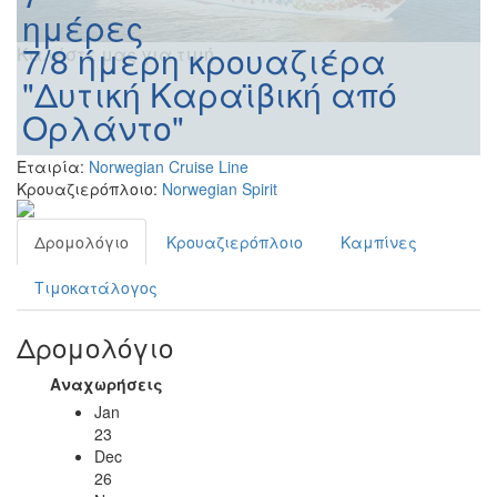
ημέρες
7/8 ήμερη κρουαζιέρα
Καλέστε μας για τιμή
"Δυτική Καραϊβική από
Ορλάντο"
Εταιρία:
Norwegian Cruise Line
Κρουαζιερόπλοιο:
Norwegian Spirit
Δρομολόγιο
Κρουαζιερόπλοιο
Καμπίνες
Τιμοκατάλογος
Δρομολόγιο
Αναχωρήσεις
Jan
23
Dec
26