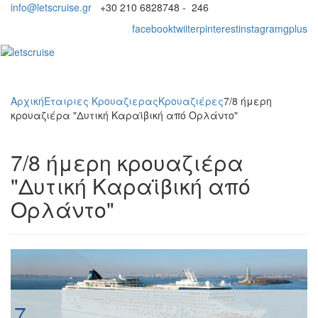
info@letscruise.gr
+30 210 6828748 - 246
facebook
twiiter
pinterest
instagram
gplus
Toggl
naviga
Αρχική
Εταιριες Κρουαζιερας
Κρουαζιέρες
7/8 ήμερη
κρουαζιέρα "Δυτική Καραϊβική από Ορλάντο"
7/8 ήμερη κρουαζιέρα
"Δυτική Καραϊβική από
Ορλάντο"
7