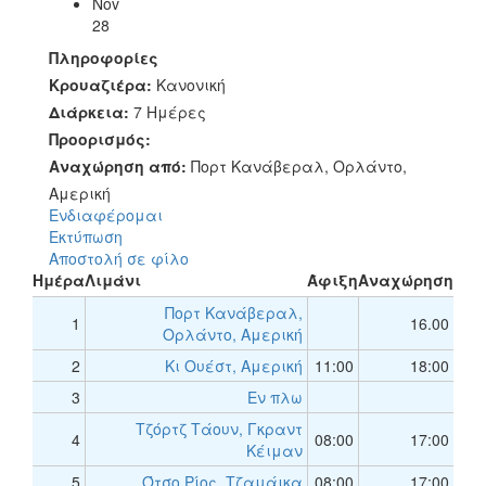
Nov
28
Πληροφορίες
Κρουαζιέρα:
Κανονική
Διάρκεια:
7 Ημέρες
Προορισμός:
Αναχώρηση από:
Πορτ Κανάβεραλ, Ορλάντο,
Αμερική
Ενδιαφέρομαι
Εκτύπωση
Αποστολή σε φίλο
Ημέρα
Λιμάνι
Άφιξη
Αναχώρηση
Πορτ Κανάβεραλ,
1
16.00
Ορλάντο, Αμερική
2
Κι Ουέστ, Αμερική
11:00
18:00
3
Εν πλω
Τζόρτζ Τάουν, Γκραντ
4
08:00
17:00
Κέιμαν
5
Ότσο Ρίος, Τζαμάικα
08:00
17:00