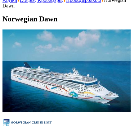
Αρχική
Εταιριες Κρουαζιερας
Κρουαζιερόπλοια
Norwegian
Dawn
Norwegian Dawn