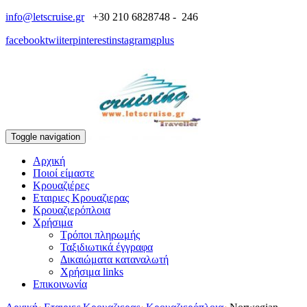
info@letscruise.gr
+30 210 6828748 - 246
facebook
twiiter
pinterest
instagram
gplus
Toggle navigation
Αρχική
Ποιοί είμαστε
Κρουαζιέρες
Εταιριες Κρουαζιερας
Κρουαζιερόπλοια
Χρήσιμα
Τρόποι πληρωμής
Ταξιδιωτικά έγγραφα
Δικαιώματα καταναλωτή
Χρήσιμα links
Επικοινωνία