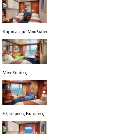
Καμπίνες με Μπαλκόνι
Μίνι Σουΐτες
Εξωτερικές Καμπίνες