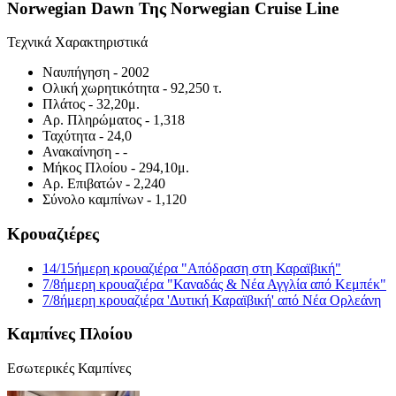
Norwegian Dawn Της Norwegian Cruise Line
Τεχνικά Χαρακτηριστικά
Ναυπήγηση
- 2002
Ολική χωρητικότητα
- 92,250 τ.
Πλάτος
- 32,20μ.
Αρ. Πληρώματος
- 1,318
Ταχύτητα
- 24,0
Ανακαίνηση
- -
Μήκος Πλοίου
- 294,10μ.
Αρ. Επιβατών
- 2,240
Σύνολο καμπίνων
- 1,120
Κρουαζιέρες
14/15ήμερη κρουαζιέρα "Απόδραση στη Καραϊβική"
7/8ήμερη κρουαζιέρα "Καναδάς & Νέα Αγγλία από Κεμπέκ"
7/8ήμερη κρουαζιέρα 'Δυτική Καραϊβική' από Νέα Ορλεάνη
Καμπίνες Πλοίου
Εσωτερικές Καμπίνες