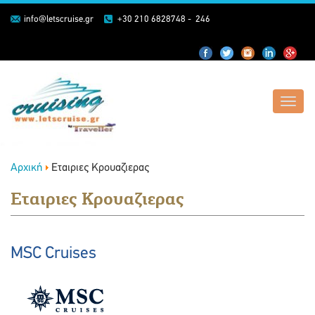
info@letscruise.gr
+30 210 6828748 - 246
Toggl
navig
Αρχική
Εταιριες Κρουαζιερας
Εταιριες Κρουαζιερας
MSC Cruises