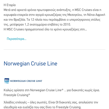
Η Εταρία
Μετά από αρκετά χρόνια πρωτοφανούς ανάπτυξης, η MSC Cruises είναι η
κορυφαία εταιρεία στην αγορά κρουαζιέρας της Μεσογείου, τη Νότια Αφρική
και την Βραζιλία. Τα 12 πλοία που περιλαμβάνει ο υπερσύγχρονος στόλος
της, μετέφεραν 1,2 εκατομμύρια επιβάτες το 2010.
Η MSC Cruises πραγματοποιεί όλο το χρόνο κρουαζιέρες στη...
Περισσότερα...
Norwegian Cruise Line
Καλώς ορίσατε στη Norwegian Cruise Line® …για διακοπές χωρίς όρια.
Freestyle Cruising®
Χιλιάδες επιλογές – όλες σωστές. Είναι ΟΙ διακοπές σας, απολαύστε την
ελευθερία και ευελιξία που σας δίνει το Freestyle Cruising.