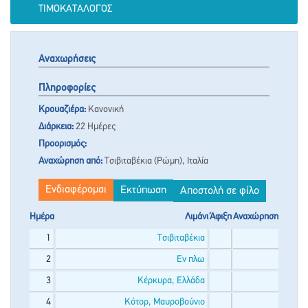
ΤΙΜΟΚΑΤΆΛΟΓΟΣ
Αναχωρήσεις
Πληροφορίες
Κρουαζιέρα:
Κανονική
Διάρκεια:
22 Ημέρες
Προορισμός:
Αναχώρηση από:
Τσιβιταβέκια (Ρώμη), Ιταλία
Ενδιαφέρομαι
Εκτύπωση
Αποστολή σε φίλο
Ημέρα
Λιμάνι
Άφιξη
Αναχώρηση
1
Τσιβιταβέκια
2
Εν πλω
3
Κέρκυρα, Ελλάδα
4
Κότορ, Μαυροβούνιο