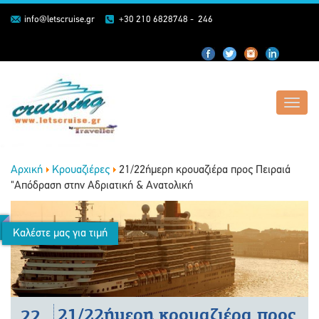
info@letscruise.gr
+30 210 6828748 - 246
Toggl
navig
Αρχική
Κρουαζιέρες
21/22ήμερη κρουαζιέρα προς Πειραιά
"Απόδραση στην Αδριατική & Ανατολική
Καλέστε μας για τιμή
21/22ήμερη κρουαζιέρα προς
22