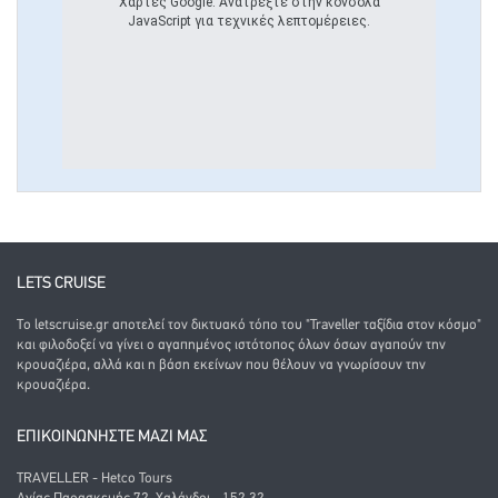
Χάρτες Google. Ανατρέξτε στην κονσόλα
JavaScript για τεχνικές λεπτομέρειες.
LETS CRUISE
Το letscruise.gr αποτελεί τον δικτυακό τόπο του "Traveller ταξίδια στον κόσμο"
και φιλοδοξεί να γίνει ο αγαπημένος ιστότοπος όλων όσων αγαπούν την
κρουαζιέρα, αλλά και η βάση εκείνων που θέλουν να γνωρίσουν την
κρουαζιέρα.
ΕΠΙΚΟΙΝΩΝΗΣΤΕ ΜΑΖΙ ΜΑΣ
TRAVELLER - Hetco Tours